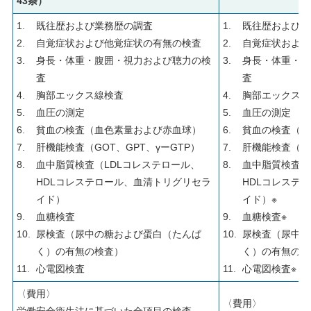
43条）
既往歴および業務歴の調査
既往歴および業
自覚症状および他覚症状の有無の検査
自覚症状および
身長・体重・腹囲・視力および聴力の検
身長・体重・腹
査
査
胸部エックス線検査
胸部エックス線
血圧の測定
血圧の測定
貧血の検査（血色素量および赤血球）
貧血の検査（血
肝機能検査（GOT、GPT、γーGTP）
肝機能検査（GO
血中脂質検査（LDLコレステロール、
血中脂質検査（
HDLコレステロール、血清トリグリセラ
HDLコレステ
イド）
イド）※
血糖検査
血糖検査※
尿検査（尿中の糖および蛋白（たんぱ
尿検査（尿中の
く）の有無の検査）
く）の有無の検
心電図検査
心電図検査※
〈費用〉
〈費用〉
労働安全衛生法に基づいた全項目の検査