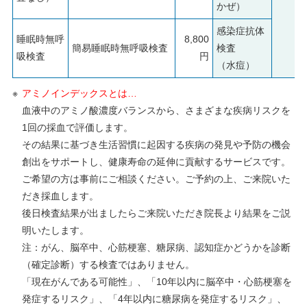
かぜ）
感染症抗体
睡眠時無呼
8,800
簡易睡眠時無呼吸検査
検査
吸検査
円
（水痘）
アミノインデックスとは…
血液中のアミノ酸濃度バランスから、さまざまな疾病リスクを
1回の採血で評価します。
その結果に基づき生活習慣に起因する疾病の発見や予防の機会
創出をサポートし、健康寿命の延伸に貢献するサービスです。
ご希望の方は事前にご相談ください。ご予約の上、ご来院いた
だき採血します。
後日検査結果が出ましたらご来院いただき院長より結果をご説
明いたします。
注：がん、脳卒中、心筋梗塞、糖尿病、認知症かどうかを診断
（確定診断）する検査ではありません。
「現在がんである可能性」、「10年以内に脳卒中・心筋梗塞を
発症するリスク」、「4年以内に糖尿病を発症するリスク」、